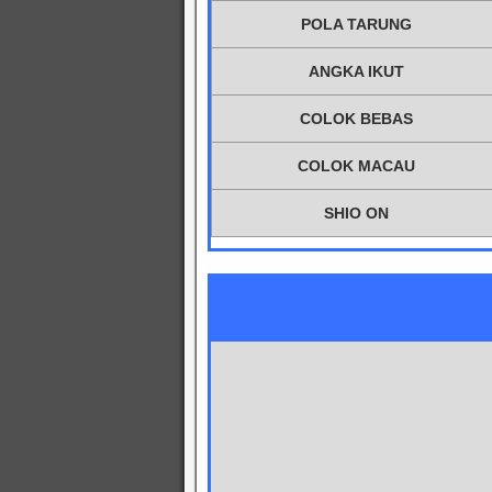
POLA TARUNG
ANGKA IKUT
COLOK BEBAS
COLOK MACAU
SHIO ON