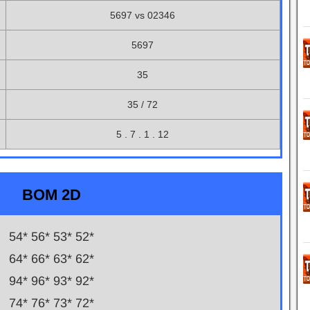
5697 vs 02346
5697
35
35 / 72
5 . 7 . 1 . 12
BOM 2D
54* 56* 53* 52*
64* 66* 63* 62*
94* 96* 93* 92*
74* 76* 73* 72*