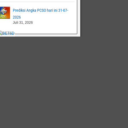
Prediksi Angka PCSO hari ini 31-07-
2026
Juli 31, 2026
Prediksi Togel
Prediksi HK
Prediksi HK Lotto
Prediksi SDY
Prediksi SDY Lotto
Prediksi SGP
Prediksi Taiwan
Prediksi China
Prediksi Cambodia
Prediksi Japan