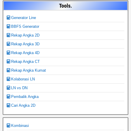
Tools.
Generator Line
BBFS Generator
Rekap Angka 2D
Rekap Angka 3D
Rekap Angka 4D
Rekap Angka CT
Rekap Angka Kumat
Kolaborasi LN
LN vs DN
Pembalik Angka
Cari Angka 2D
Kombinasi