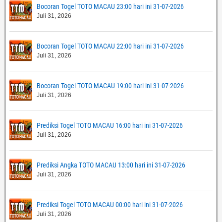
Bocoran Togel TOTO MACAU 23:00 hari ini 31-07-2026
Juli 31, 2026
Bocoran Togel TOTO MACAU 22:00 hari ini 31-07-2026
Juli 31, 2026
Bocoran Togel TOTO MACAU 19:00 hari ini 31-07-2026
Juli 31, 2026
Prediksi Togel TOTO MACAU 16:00 hari ini 31-07-2026
Juli 31, 2026
Prediksi Angka TOTO MACAU 13:00 hari ini 31-07-2026
Juli 31, 2026
Prediksi Togel TOTO MACAU 00:00 hari ini 31-07-2026
Juli 31, 2026