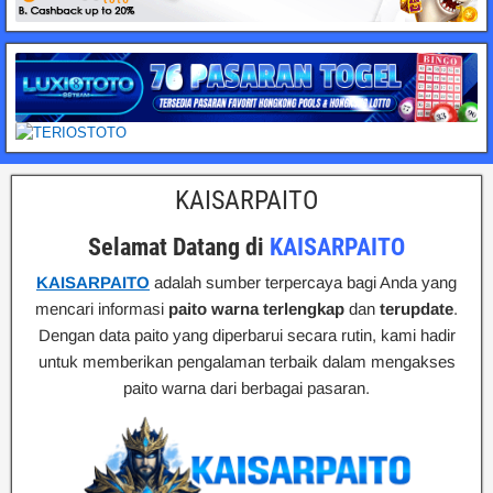
KAISARPAITO
Selamat Datang di
KAISARPAITO
KAISARPAITO
adalah sumber terpercaya bagi Anda yang
mencari informasi
paito warna terlengkap
dan
terupdate
.
Dengan data paito yang diperbarui secara rutin, kami hadir
untuk memberikan pengalaman terbaik dalam mengakses
paito warna dari berbagai pasaran.