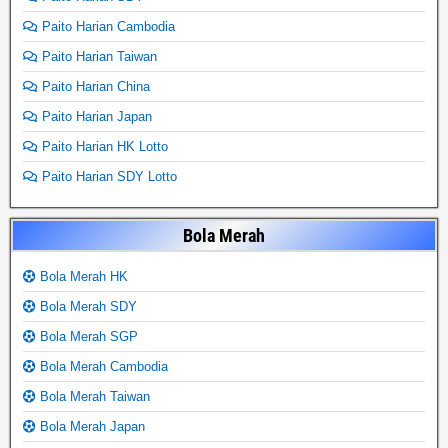
Paito Harian Cambodia
Paito Harian Taiwan
Paito Harian China
Paito Harian Japan
Paito Harian HK Lotto
Paito Harian SDY Lotto
Bola Merah
Bola Merah HK
Bola Merah SDY
Bola Merah SGP
Bola Merah Cambodia
Bola Merah Taiwan
Bola Merah Japan