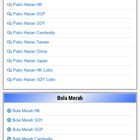
Paito Harian HK
Paito Harian SGP
Paito Harian SDY
Paito Harian Cambodia
Paito Harian Taiwan
Paito Harian China
Paito Harian Japan
Paito Harian HK Lotto
Paito Harian SDY Lotto
Bola Merah
Bola Merah HK
Bola Merah SDY
Bola Merah SGP
Bola Merah Cambodia