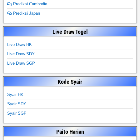
Prediksi Cambodia
Prediksi Japan
Live Draw Togel
Live Draw HK
Live Draw SDY
Live Draw SGP
Kode Syair
Syair HK
Syair SDY
Syair SGP
Paito Harian