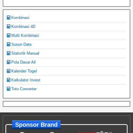
Kombinasi
Kombinasi 4D
Multi Kombinasi
Susun Data
Statistik Manual
Pola Dasar All
Kalender Togel
Kalkulator Invest
Toto Converter
Sponsor Brand