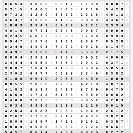
0
6
5
3
8
3
8
5
2
7
9
5
1
7
8
1
1
3
0
3
8
8
8
7
6
5
3
1
5
6
2
4
0
5
5
7
5
4
5
9
2
7
1
9
1
9
4
2
8
1
9
7
3
2
5
3
2
8
0
8
5
3
9
2
2
2
6
3
6
9
4
0
1
2
3
4
6
4
7
2
3
3
2
0
2
4
1
8
2
1
0
8
9
9
9
4
4
6
7
4
1
8
6
3
9
9
9
4
9
4
6
2
2
7
9
9
1
7
1
8
3
3
3
4
7
4
0
1
9
1
0
7
4
1
5
9
3
4
5
9
0
9
8
7
6
0
9
9
9
9
9
2
3
5
8
6
8
7
2
9
2
8
2
8
1
3
7
0
0
0
0
9
9
3
3
9
9
4
7
2
1
5
7
8
6
3
1
3
1
4
2
3
9
7
7
9
5
3
8
2
6
3
4
9
4
4
9
0
3
3
7
4
7
2
9
6
9
1
8
9
6
1
4
7
2
3
4
9
1
1
3
1
3
9
3
5
4
4
5
9
6
5
5
2
7
2
1
7
5
3
8
0
8
4
3
2
8
2
1
3
2
3
5
2
7
6
9
5
2
7
4
9
0
0
0
2
4
4
4
8
4
9
5
9
5
7
3
5
9
5
1
9
4
3
7
0
3
7
1
8
9
0
0
7
7
7
8
4
1
5
4
1
9
6
6
3
5
0
4
4
5
8
5
4
9
2
3
9
2
2
6
9
7
7
5
0
6
2
9
2
3
3
4
6
1
8
3
8
2
1
4
1
8
6
5
0
6
1
0
1
3
0
6
5
2
4
4
9
0
9
1
0
8
0
8
8
8
5
5
1
2
0
5
6
2
7
2
3
2
5
4
2
1
9
1
4
0
7
6
4
4
1
0
2
2
6
1
3
4
7
6
4
1
6
7
8
7
3
9
3
9
4
7
9
7
5
6
5
0
5
1
7
4
3
7
5
1
8
3
2
4
0
5
0
5
8
0
8
2
1
8
4
0
0
0
9
9
7
5
3
9
3
3
5
8
6
9
5
2
7
4
2
8
3
2
1
9
3
4
7
4
8
9
0
9
8
5
9
8
8
1
1
2
6
8
8
0
1
9
1
3
2
5
3
8
3
6
8
5
4
7
0
8
9
8
6
9
5
9
5
2
6
1
2
3
8
2
6
2
8
1
7
5
0
5
9
2
1
2
3
2
4
3
7
1
3
0
2
0
2
1
8
0
6
6
1
8
5
7
3
1
4
6
1
7
5
1
6
1
7
6
3
5
7
3
8
9
8
9
8
9
0
5
9
5
2
9
8
2
1
9
1
2
4
6
9
6
6
1
7
5
4
5
1
6
8
6
1
4
5
2
7
5
4
9
9
8
7
5
3
6
2
7
2
9