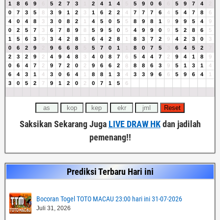
1
8
6
9
6
5
2
7
3
1
2
4
1
4
5
5
9
0
6
6
5
9
7
4
2
0
7
3
5
8
3
9
1
2
3
1
6
2
2
4
7
7
7
6
4
5
4
7
8
6
4
0
4
8
3
3
0
8
2
1
4
5
0
5
5
8
9
8
1
9
9
9
5
4
9
0
2
5
7
3
6
7
8
9
8
5
9
5
0
5
4
9
9
0
9
5
2
8
6
5
1
5
6
3
9
3
4
2
8
1
6
4
2
8
1
8
3
7
2
9
4
2
3
0
3
0
6
2
9
2
9
6
6
8
5
5
7
0
1
1
8
0
7
5
3
6
4
5
2
7
2
3
2
9
2
4
9
4
8
3
4
0
8
7
6
5
4
4
7
2
9
4
1
8
9
0
6
4
7
2
9
7
2
0
2
9
6
6
2
8
8
8
6
3
9
5
1
3
1
4
6
4
3
1
4
3
0
6
4
1
8
8
1
3
4
3
3
9
6
6
5
9
6
4
1
3
0
5
2
7
9
1
2
0
2
0
7
1
5
6
Saksikan Sekarang Juga
LIVE DRAW HK
dan jadilah
pemenang!!
Prediksi Terbaru Hari ini
Bocoran Togel TOTO MACAU 23:00 hari ini 31-07-2026
Juli 31, 2026