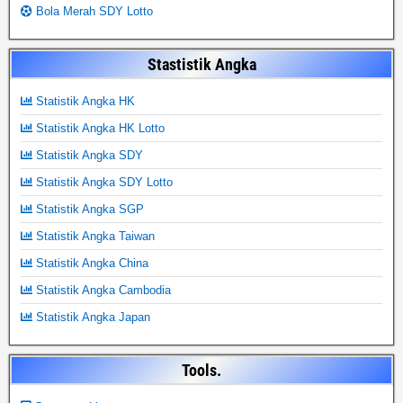
Bola Merah SDY Lotto
Stastistik Angka
Statistik Angka HK
Statistik Angka HK Lotto
Statistik Angka SDY
Statistik Angka SDY Lotto
Statistik Angka SGP
Statistik Angka Taiwan
Statistik Angka China
Statistik Angka Cambodia
Statistik Angka Japan
Tools.