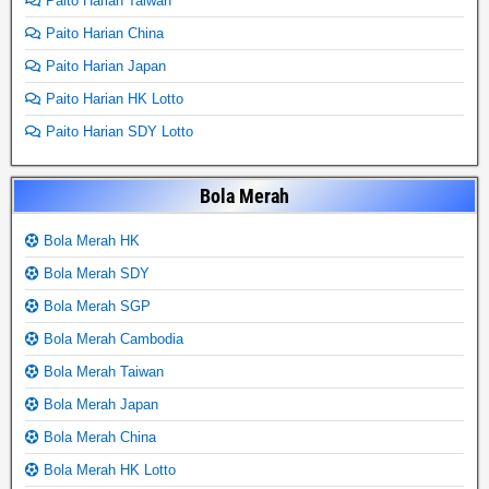
Paito Harian Taiwan
Paito Harian China
Paito Harian Japan
Paito Harian HK Lotto
Paito Harian SDY Lotto
Bola Merah
Bola Merah HK
Bola Merah SDY
Bola Merah SGP
Bola Merah Cambodia
Bola Merah Taiwan
Bola Merah Japan
Bola Merah China
Bola Merah HK Lotto