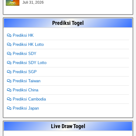
Juli 31, 2026
Prediksi Togel
Prediksi HK
Prediksi HK Lotto
Prediksi SDY
Prediksi SDY Lotto
Prediksi SGP
Prediksi Taiwan
Prediksi China
Prediksi Cambodia
Prediksi Japan
Live Draw Togel