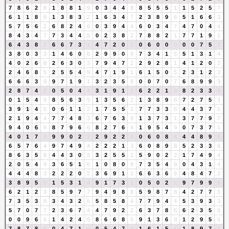
7
8
6
2
8
1
8
8
1
9
0
3
4
4
8
8
5
5
5
1
1
5
2
5
7
6
1
1
8
9
1
3
8
3
2
1
6
3
4
7
2
3
8
9
8
5
1
6
6
3
5
7
5
6
2
6
8
2
4
6
0
3
9
4
4
6
0
3
4
7
4
7
0
4
4
8
4
3
4
7
7
3
4
4
8
0
2
3
8
2
7
8
8
2
1
7
7
1
9
1
6
4
3
8
2
6
6
7
3
1
4
7
2
0
2
0
6
0
0
0
0
0
7
5
3
3
8
0
3
3
1
4
6
0
6
2
9
9
0
9
7
3
4
1
5
5
1
3
1
4
4
0
2
6
8
2
6
3
0
3
7
9
4
7
2
2
9
2
8
1
4
1
2
0
2
2
4
6
8
5
2
5
5
4
9
4
7
1
9
1
6
1
5
0
5
2
3
1
2
3
6
6
6
3
9
9
7
1
9
1
3
2
3
5
8
0
0
7
0
7
6
8
9
9
9
2
8
7
4
2
0
5
0
4
4
3
1
9
1
1
6
2
2
1
3
8
2
3
3
6
0
1
5
4
9
8
5
6
3
9
1
3
5
6
2
1
3
8
9
8
7
2
7
5
3
3
9
1
4
5
0
6
1
1
2
1
7
5
5
1
7
7
3
3
6
4
4
3
7
1
2
1
9
4
4
7
7
4
8
3
6
7
6
3
9
1
3
7
3
1
3
7
7
9
7
9
4
0
6
6
8
7
9
6
6
8
2
7
6
4
1
9
5
4
9
0
7
3
7
1
4
0
1
7
8
9
9
0
2
2
2
9
2
2
4
0
6
0
8
8
4
4
8
9
8
6
5
7
6
4
9
7
4
9
4
2
2
2
1
3
6
0
8
9
8
5
2
3
3
6
8
6
3
5
8
4
4
3
0
3
3
2
5
5
1
5
9
0
2
2
1
7
4
9
4
2
0
5
4
9
3
6
5
1
6
1
0
8
0
8
7
3
5
4
9
0
4
3
1
4
4
4
4
8
3
2
2
2
0
2
3
6
9
1
1
6
6
3
6
9
4
8
4
7
2
3
8
9
5
5
1
5
3
1
4
9
1
7
3
1
0
5
0
2
2
9
7
9
9
9
6
2
1
2
3
8
5
9
7
7
9
4
9
8
8
5
9
8
7
6
4
2
7
7
5
7
3
5
3
8
3
4
3
2
5
5
8
5
8
4
7
7
9
4
4
5
3
9
3
3
5
7
0
7
7
2
3
6
7
4
4
7
9
2
2
6
3
7
8
6
6
2
3
5
8
0
0
9
6
6
1
4
2
4
6
8
6
6
8
5
9
1
3
6
9
1
2
9
5
5
7
8
7
8
6
0
4
7
1
8
0
5
4
7
2
1
6
1
5
6
1
8
9
7
7