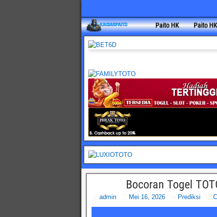
Paito HK
Paito HK
Bocoran Togel TOT
admin
Mei 16, 2026
Prediksi
C