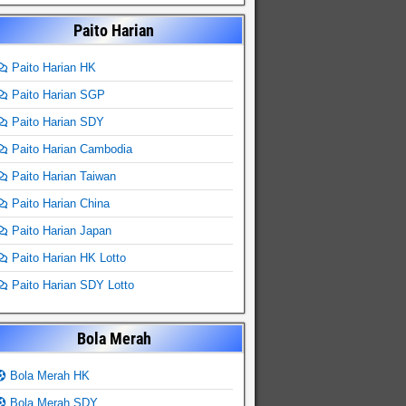
Paito Harian
Paito Harian HK
Paito Harian SGP
Paito Harian SDY
Paito Harian Cambodia
Paito Harian Taiwan
Paito Harian China
Paito Harian Japan
Paito Harian HK Lotto
Paito Harian SDY Lotto
Bola Merah
Bola Merah HK
Bola Merah SDY