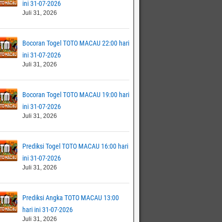
ini 31-07-2026
Juli 31, 2026
Bocoran Togel TOTO MACAU 22:00 hari
ini 31-07-2026
Juli 31, 2026
Bocoran Togel TOTO MACAU 19:00 hari
ini 31-07-2026
Juli 31, 2026
Prediksi Togel TOTO MACAU 16:00 hari
ini 31-07-2026
Juli 31, 2026
Prediksi Angka TOTO MACAU 13:00
hari ini 31-07-2026
Juli 31, 2026