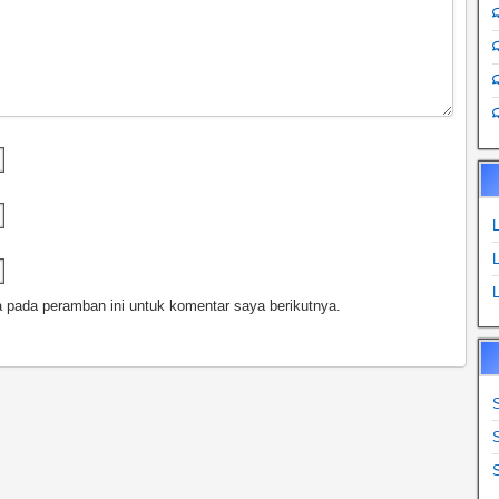
 pada peramban ini untuk komentar saya berikutnya.