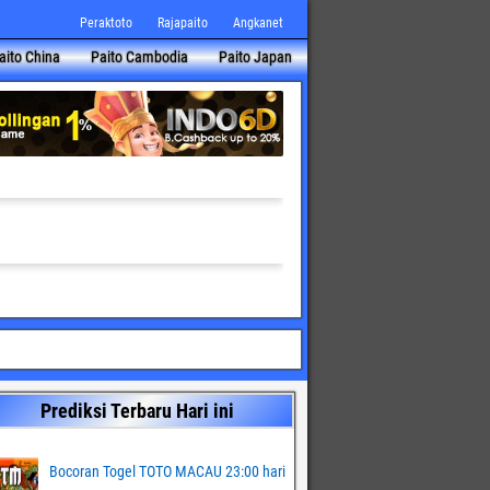
Peraktoto
Rajapaito
Angkanet
aito China
Paito Cambodia
Paito Japan
Prediksi Terbaru Hari ini
Bocoran Togel TOTO MACAU 23:00 hari