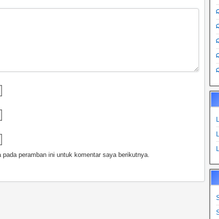
 pada peramban ini untuk komentar saya berikutnya.