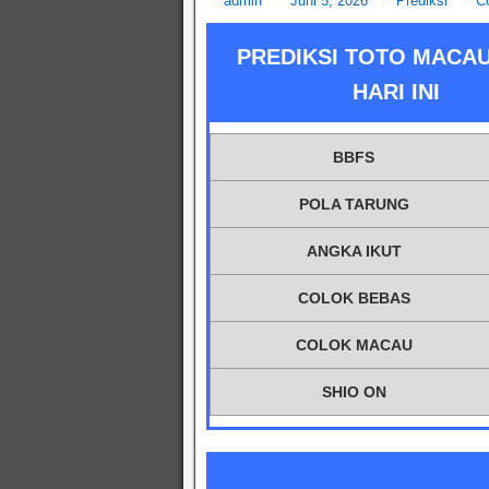
admin
Juni 5, 2026
Prediksi
C
PREDIKSI TOTO MACAU
HARI INI
BBFS
POLA TARUNG
ANGKA IKUT
COLOK BEBAS
COLOK MACAU
SHIO ON