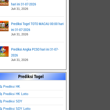
hari ini 31-07-2026
Juli 31, 2026
Prediksi Togel TOTO MACAU 00:00 hari
ini 31-07-2026
Juli 31, 2026
Prediksi Angka PCSO hari ini 31-07-
2026
Juli 31, 2026
Prediksi Togel
Prediksi HK
Prediksi HK Lotto
Prediksi SDY
Prediksi SDY Lotto