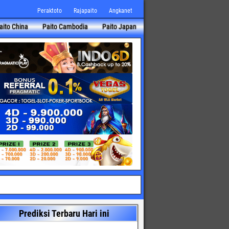
Peraktoto
Rajapaito
Angkanet
aito China
Paito Cambodia
Paito Japan
Prediksi Terbaru Hari ini