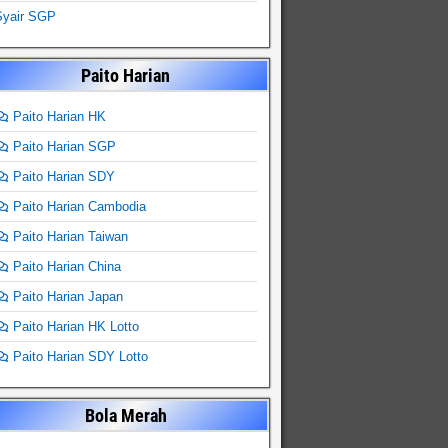
Syair SGP
Paito Harian
Paito Harian HK
Paito Harian SGP
Paito Harian SDY
Paito Harian Cambodia
Paito Harian Taiwan
Paito Harian China
Paito Harian Japan
Paito Harian HK Lotto
Paito Harian SDY Lotto
Bola Merah