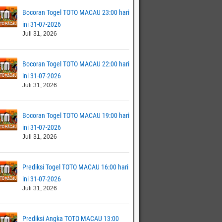
Bocoran Togel TOTO MACAU 23:00 hari
ini 31-07-2026
Juli 31, 2026
Bocoran Togel TOTO MACAU 22:00 hari
ini 31-07-2026
Juli 31, 2026
Bocoran Togel TOTO MACAU 19:00 hari
ini 31-07-2026
Juli 31, 2026
Prediksi Togel TOTO MACAU 16:00 hari
ini 31-07-2026
Juli 31, 2026
Prediksi Angka TOTO MACAU 13:00