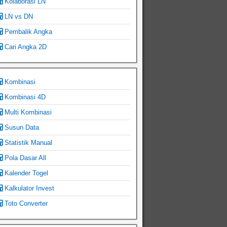
Kolaborasi LN
LN vs DN
Pembalik Angka
Cari Angka 2D
Kombinasi
Kombinasi 4D
Multi Kombinasi
Susun Data
Statistik Manual
Pola Dasar All
Kalender Togel
Kalkulator Invest
Toto Converter