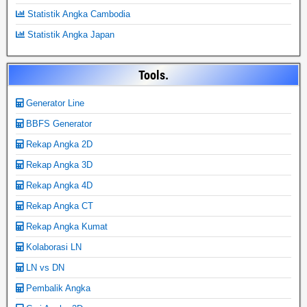
Statistik Angka Cambodia
Statistik Angka Japan
Tools.
Generator Line
BBFS Generator
Rekap Angka 2D
Rekap Angka 3D
Rekap Angka 4D
Rekap Angka CT
Rekap Angka Kumat
Kolaborasi LN
LN vs DN
Pembalik Angka