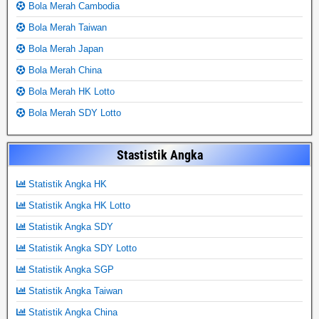
Bola Merah Cambodia
Bola Merah Taiwan
Bola Merah Japan
Bola Merah China
Bola Merah HK Lotto
Bola Merah SDY Lotto
Stastistik Angka
Statistik Angka HK
Statistik Angka HK Lotto
Statistik Angka SDY
Statistik Angka SDY Lotto
Statistik Angka SGP
Statistik Angka Taiwan
Statistik Angka China