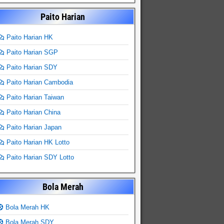
Paito Harian
Paito Harian HK
Paito Harian SGP
Paito Harian SDY
Paito Harian Cambodia
Paito Harian Taiwan
Paito Harian China
Paito Harian Japan
Paito Harian HK Lotto
Paito Harian SDY Lotto
Bola Merah
Bola Merah HK
Bola Merah SDY