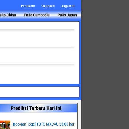
Peraktoto
Rajapaito
Angkanet
aito China
Paito Cambodia
Paito Japan
Prediksi Terbaru Hari ini
Bocoran Togel TOTO MACAU 23:00 hari