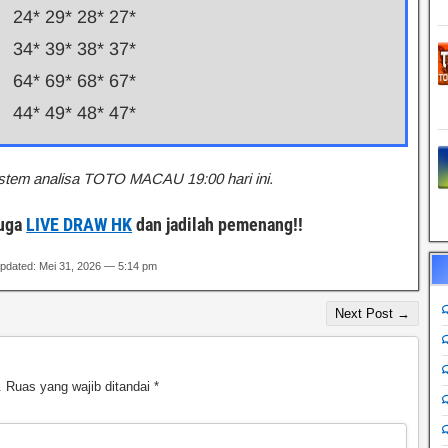
24* 29* 28* 27*
34* 39* 38* 37*
64* 69* 68* 67*
44* 49* 48* 47*
istem analisa TOTO MACAU 19:00 hari ini.
Juga
LIVE DRAW HK
dan jadilah pemenang!!
pdated: Mei 31, 2026 — 5:14 pm
Next Post →
.
Ruas yang wajib ditandai
*