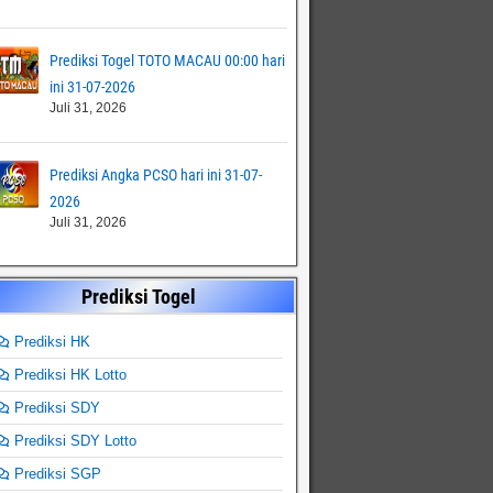
Prediksi Togel TOTO MACAU 00:00 hari
ini 31-07-2026
Juli 31, 2026
Prediksi Angka PCSO hari ini 31-07-
2026
Juli 31, 2026
Prediksi Togel
Prediksi HK
Prediksi HK Lotto
Prediksi SDY
Prediksi SDY Lotto
Prediksi SGP