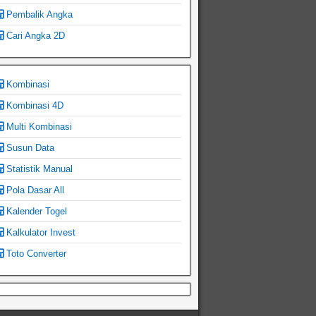
Pembalik Angka
Cari Angka 2D
Kombinasi
Kombinasi 4D
Multi Kombinasi
Susun Data
Statistik Manual
Pola Dasar All
Kalender Togel
Kalkulator Invest
Toto Converter