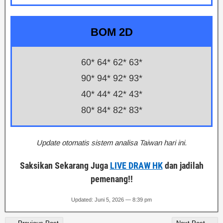
BOM 2D
60* 64* 62* 63*
90* 94* 92* 93*
40* 44* 42* 43*
80* 84* 82* 83*
Update otomatis sistem analisa Taiwan hari ini.
Saksikan Sekarang Juga
LIVE DRAW HK
dan jadilah
pemenang!!
Updated: Juni 5, 2026 — 8:39 pm