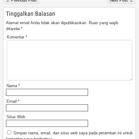
← Previous Post
Next Post →
Tinggalkan Balasan
Alamat email Anda tidak akan dipublikasikan.
Ruas yang wajib
ditandai
*
Komentar
*
Nama
*
Email
*
Situs Web
Simpan nama, email, dan situs web saya pada peramban ini untuk
komentar saya berikutnya.