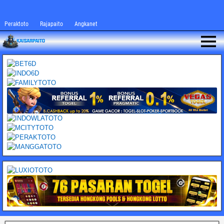
Peraktoto
Rajapaito
Angkanet