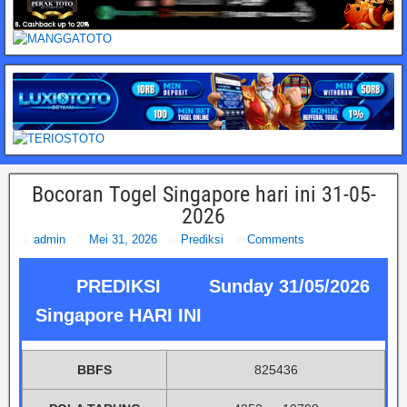
Bocoran Togel Singapore hari ini 31-05-
2026
admin
Mei 31, 2026
Prediksi
Comments
PREDIKSI
Sunday 31/05/2026
Singapore HARI INI
BBFS
825436