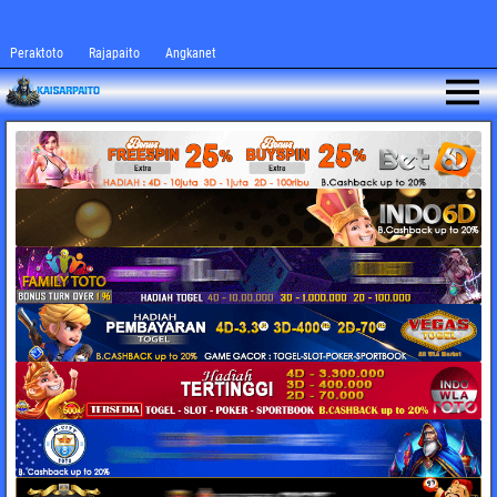
Peraktoto
Rajapaito
Angkanet