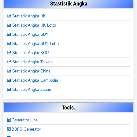
Stastistik Angka
Statistik Angka HK
Statistik Angka HK Lotto
Statistik Angka SDY
Statistik Angka SDY Lotto
Statistik Angka SGP
Statistik Angka Taiwan
Statistik Angka China
Statistik Angka Cambodia
Statistik Angka Japan
Tools.
Generator Line
BBFS Generator